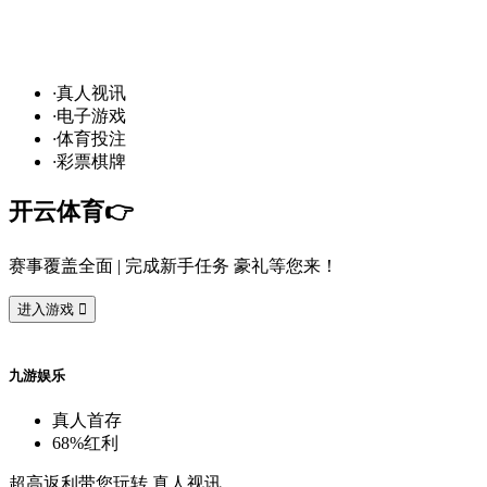
发
财
通
道
，球
场
争
霸
！开
云
10
万
·
真
人
视
讯
·
电
子
游
戏
·
体
育
投
注
·
彩
票
棋
牌
开
云
体
育
👉️
赛
事
覆
盖
全
面
| 完
成
新
手
任
务
豪
礼
等
您
来
！
进
入
游
戏

九
游
娱
乐
真
人
首
存
68%
红
利
超
高
返
利
带
您
玩
转
真
人
视
讯